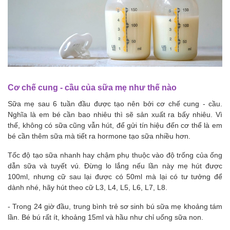
Cơ chế cung - cầu của sữa mẹ như thế nào
Sữa mẹ sau 6 tuần đầu được tạo nên bởi cơ chế cung - cầu.
Nghĩa là em bé cần bao nhiêu thì sẽ sản xuất ra bấy nhiêu. Vì
thế, không có sữa cũng vẫn hút, để gửi tín hiệu đến cơ thể là em
bé cần thêm sữa mà tiết ra hormone tạo sữa nhiều hơn.
Tốc độ tạo sữa nhanh hay chậm phụ thuộc vào độ trống của ống
dẫn sữa và tuyết vú. Đừng lo lắng nếu lần này mẹ hút được
100ml, nhưng cữ sau lại được có 50ml mà lại có tư tưởng để
dành nhé, hãy hút theo cữ L3, L4, L5, L6, L7, L8.
- Trong 24 giờ đầu, trung bình trẻ sơ sinh bú sữa mẹ khoảng tám
lần. Bé bú rất ít, khoảng 15ml và hầu như chỉ uống sữa non.