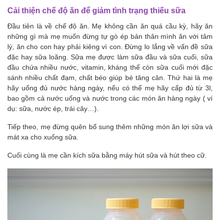
Cải thiện chế độ ăn để giảm tình trạng thiếu sữa
Đầu tiên là về chế độ ăn. Mẹ không cần ăn quá cầu kỳ, hãy ăn
những gì mà mẹ muốn đừng tự gò ép bản thân mình ăn với tâm
lý, ăn cho con hay phải kiêng vì con. Đừng lo lắng về vấn đề sữa
đặc hay sữa loãng. Sữa mẹ được làm sữa đầu và sữa cuối, sữa
đầu chứa nhiều nước, vitamin, kháng thể còn sữa cuối mới đặc
sánh nhiều chất đạm, chất béo giúp bé tăng cân. Thứ hai là mẹ
hãy uống đủ nước hàng ngày, nếu có thể mẹ hãy cấp đủ từ 3l,
bao gồm cả nước uống và nước trong các món ăn hàng ngày ( ví
dụ: sữa, nước ép, trái cây…).
Tiếp theo, mẹ đừng quên bổ sung thêm những món ăn lợi sữa và
mát xa cho xuống sữa.
Cuối cùng là mẹ cần kích sữa bằng máy hút sữa và hút theo cữ.