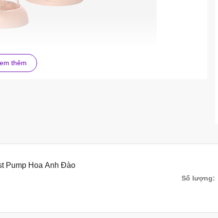
em thêm
PUMP HOA ANH ĐÀO
Pump
ulfone (PPSU)
DC 6V – 2A)
ast Pump Hoa Anh Đào
UMP HOA ANH ĐÀO
Số lượng:
iến mới này là bộ bình PPSU siêu nhẹ, siêu bền và siêu đẹp với
% giúp bám ngực và hút cực êm mô phỏng y hệt như em bé bú. Đã