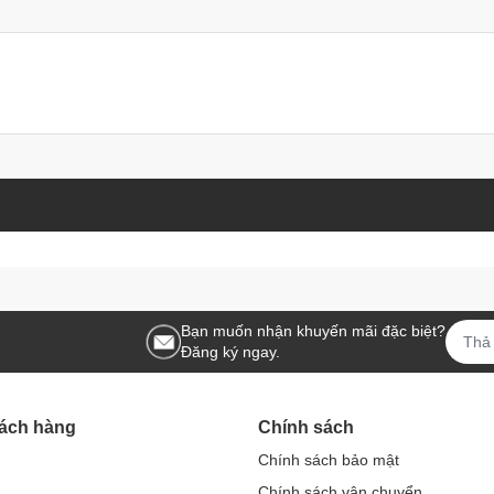
p, siêu bền và dung tích lên tới 180ml, phù hợp với các bà mẹ
ạy cảm với bàn hình cảm ứng
 giúp mẹ hút sữa êm ái vô cùng như bé đang ti và tăng hiệu quả
 sáng vào ban đêm giúp mẹ dễ dàng hút sữa mà không làm phiền
́p bảo vệ vú chống bụi, hai van nữa được cung cấp để thay thế.
 thể hút sữa ở bất kỳ lúc nào. Có ổ cắm nguồn USB cho máy hút
Bạn muốn nhận khuyến mãi đặc biệt?
Đăng ký ngay.
hách hàng
Chính sách
Chính sách bảo mật
OA ANH ĐÀO
Chính sách vận chuyển