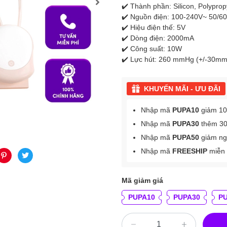
✔️ Thành phần: Silicon, Polypro
✔️ Nguồn điện: 100-240V~ 50/6
✔️ Hiệu điện thế: 5V
✔️ Dòng điện: 2000mA
✔️ Công suất: 10W
✔️ Lực hút: 260 mmHg (+/-30mm
KHUYẾN MÃI - ƯU ĐÃI
Nhập mã
PUPA10
giảm 10k
Nhập mã
PUPA30
thêm 30
Nhập mã
PUPA50
giảm nga
Nhập mã
FREESHIP
miễn 
Mã giảm giá
PUPA10
PUPA30
P