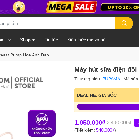
om
Shopee
Tin tức
Kiến thức mẹ và bé
Breast Pump Hoa Anh Đào
Máy hút sữa điện đô
Thương hiệu:
PUPAMA
Mã sản
DEAL HÈ, GIÁ SỐC
1.950.000₫
2.490.000₫
(Tiết kiệm:
540.000₫
)