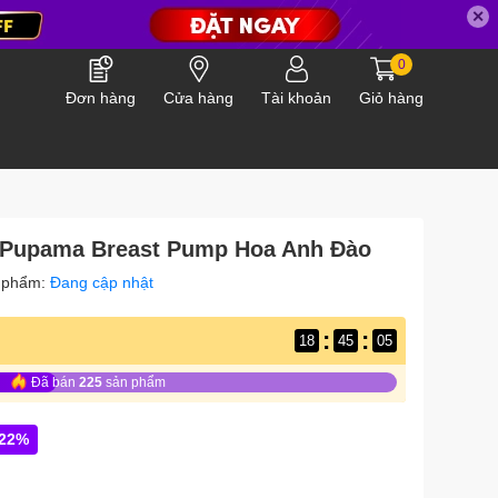
✕
0
Đơn hàng
Cửa hàng
Tài khoản
Giỏ hàng
i Pupama Breast Pump Hoa Anh Đào
 phẩm:
Đang cập nhật
:
:
18
45
04
Đã bán
225
sản phẩm
-22%