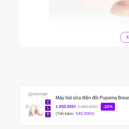
X
THÔNG SỐ KĨ THUẬT MÁY HÚT SỮA BREAST 
Máy hút sữa Breast 
Thành phần
Silicon, Polypropylen (PP), Polyphennys
Nguồn điện
100-240V~ 50/60HzAC với AC adapter (
Hiệu điện thế
5V
Dòng điện
2000mA
Công suất
10W
Lực hút
260 mmHg (+/-30mmHg).
Máy hút sữa điện đôi Pupama Bre
THIẾT KẾ MÁY HÚT SỮA PUPAMA BREAST P
1.950.000₫
2.490.000₫
-22%
Máy hút sữa Breast Pump Hoa Anh Đào
có điểm cải t
(Tiết kiệm:
540.000₫
)
dung tích 150ml. Đặc biệt là bộ phễu bằng silicone 100
mê lại càng mê hơn.