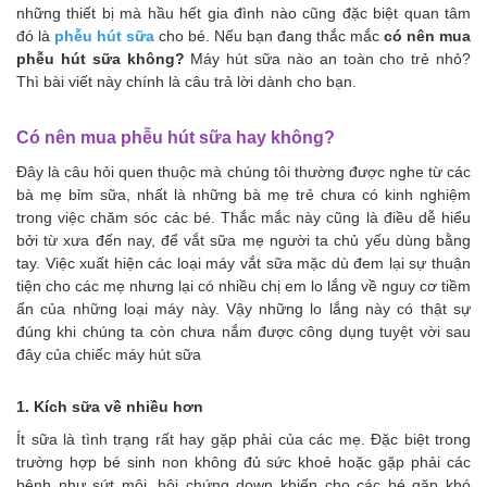
những thiết bị mà hầu hết gia đình nào cũng đặc biệt quan tâm
đó là
phễu hút sữa
cho bé. Nếu bạn đang thắc mắc
có nên mua
phễu hút sữa không?
Máy hút sữa nào an toàn cho trẻ nhỏ?
Thì bài viết này chính là câu trả lời dành cho bạn.
Có nên mua phễu hút sữa hay không?
Đây là câu hỏi quen thuộc mà chúng tôi thường được nghe từ các
bà mẹ bỉm sữa, nhất là những bà mẹ trẻ chưa có kinh nghiệm
trong việc chăm sóc các bé. Thắc mắc này cũng là điều dễ hiểu
bởi từ xưa đến nay, để vắt sữa mẹ người ta chủ yếu dùng bằng
tay. Việc xuất hiện các loại máy vắt sữa mặc dù đem lại sự thuận
tiện cho các mẹ nhưng lại có nhiều chị em lo lắng về nguy cơ tiềm
ẩn của những loại máy này. Vậy những lo lắng này có thật sự
đúng khi chúng ta còn chưa nắm được công dụng tuyệt vời sau
đây của chiếc máy hút sữa
1. Kích sữa về nhiều hơn
Ít sữa là tình trạng rất hay gặp phải của các mẹ. Đặc biệt trong
trường hợp bé sinh non không đủ sức khoẻ hoặc gặp phải các
bệnh như sứt môi, hội chứng down khiến cho các bé gặp khó