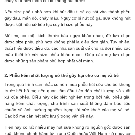
chảy ra ít hơn thậm chí là không hút được
Nếu size phễu nhỏ hơn khi hút đầu ti sẽ cọ sát vào thành phễu
gây đau, mẩn đỏ, chảy máu. Nguy cơ bị nứt cổ gà, sữa không hút
được kiệt nếu cứ tiếp tục suy trì size phễu này.
Mỗi mẹ có một kích thước bầu ngực khác nhau, để lựa chọn
được size phễu phù hợp không phải là điều đơn giản. Tuy nhiên,
thấu hiểu được điều đó, các nhà sản xuất để cho ra đời nhiều các
mẫu thiết kế với size phễu khác nhau. Giúp các mẹ lựa chọn
được những sản phẩm phù hợp nhất với mình.
2. Phễu kém chất lượng có thể gây hại cho cả mẹ và bé
Trong quá trình cân nhắc có nên mua phễu hút sữa cho bé không
trước hết bố mẹ nên quan tâm đầu tiên đến chất lượng và xuất
xứ của phễu. Điều này đặc biệt nghiêm trọng bởi nếu phễu giả,
hàng kém chất lượng, chu trình sản xuất không đảm bảo tiêu
chuẩn sẽ ảnh hưởng nghiêm trọng tới sức khoẻ của mẹ và bé.
Các bố mẹ cần hết sức lưu ý trong vấn đề này.
Hiện nay có rất nhiều máy hút sữa không rõ nguồn gốc được sản
xuất không chính hãng từ Trung Quốc hoặc Việt Nam, có nguy cơ