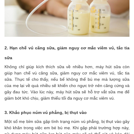
2. Hạn chế vú căng sữa, giảm nguy cơ mắc viêm vú, tắc tia
sữa
Không chỉ giúp kích thích sữa về nhiều hơn, máy hút sữa còn
giúp hạn chế vú căng sữa, giảm nguy cơ mắc viêm vú, tắc tia
sữa. Thực tế cho thấy, nếu bế không thể bú mẹ mà lượng sữa
của mẹ lại về quá nhiều sẽ khiến cho ngực trở nên căng cứng và
gây đau tức. Vào lúc này, máy hút sữa sẽ hỗ trợ vắt sữa mẹ để
giảm bớt khó chịu, giảm thiểu tối đa nguy cơ mắc viêm vú.
3. Khắc phục núm vú phẳng, bị thụt vào
Một số mẹ bỉm sữa gặp tình trạng núm vú phẳng, bị thụt vào gây
khó khăn trong việc em bé bú mẹ. Khi gặp phải trường hợp này,