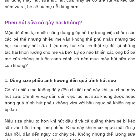
sử dụng máy hút sữa lực hút của máy sẽ có thể rút và kéo dài
núm vú ra, bé sẽ bú mẹ dễ dàng hơn.
Phễu hút sữa có gây hại không?
Mặc dù đem lại nhiều công dụng giúp hỗ trợ trong việc chăm sóc
các bé thế nhưng nhiều mẹ vẫn không thể phủ nhận những tác
hại của máy hút sữa. Liệu máy hút sữa có thật sự để lại những
tác hại khôn lường cho mẹ và bé? Lý do nào khiến các ông bố bà
mẹ của chúng ta luôn canh cánh có nên mua máy hút sữa cho
con không?
1. Dùng size phễu ảnh hưởng đến quá trình hút sữa
Có rất nhiều mẹ không để ý đến chi tiết nhỏ này khi lựa chọn máy
hút sữa. Chính vì vậy dẫn đến việc lúc hút sữa không được hoặc
trong quá trình hút phễu không vừa với bầu ngực sẽ khiến ngực
bị đau.
Nếu size phễu to hơn khi hút đầu ti và cả quầng thâm sẽ bị kéo
sâu vào bên trong lòng phễu. Điều này khiến cơ ngực mất đi sự
đàn hồi, dẫn đến nguy cơ chảy xệ. Không những thế lượng sữa