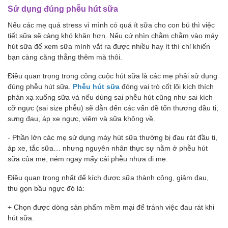
Sử dụng đúng phễu hút sữa
Nếu các mẹ quá stress vì mình có quá ít sữa cho con bú thì việc
tiết sữa sẽ càng khó khăn hơn. Nếu cứ nhìn chằm chằm vào máy
hút sữa để xem sữa mình vắt ra được nhiều hay ít thì chỉ khiến
bạn càng căng thẳng thêm mà thôi.
Điều quan trọng trong công cuộc hút sữa là các mẹ phải sử dụng
đúng phễu hút sữa.
Phễu hút sữa
đóng vai trò cốt lõi kích thích
phản xạ xuống sữa và nếu dùng sai phễu hút cũng như sai kích
cỡ ngực (sai size phễu) sẽ dẫn đến các vấn đề tổn thương đầu ti,
sưng đau, áp xe ngực, viêm và sữa không về.
- Phần lớn các mẹ sử dụng máy hút sữa thường bị đau rát đầu ti,
áp xe, tắc sữa… nhưng nguyên nhân thực sự nằm ở phễu hút
sữa của mẹ, ném ngay mấy cái phễu nhựa đi mẹ.
Điều quan trọng nhất để kích được sữa thành công, giảm đau,
thu gọn bầu ngực đó là:
+ Chọn được dòng sản phẩm mềm mại để tránh việc đau rát khi
hút sữa.