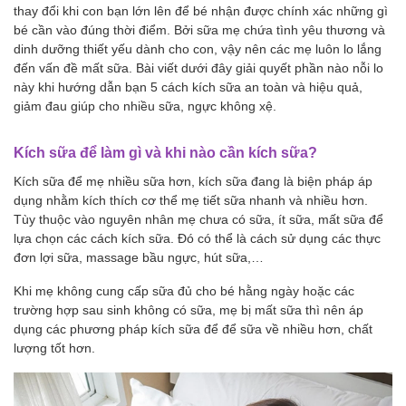
thay đổi khi con bạn lớn lên để bé nhận được chính xác những gì
bé cần vào đúng thời điểm. Bởi sữa mẹ chứa tình yêu thương và
dinh dưỡng thiết yếu dành cho con, vậy nên các mẹ luôn lo lắng
đến vấn đề mất sữa. Bài viết dưới đây giải quyết phần nào nỗi lo
này khi hướng dẫn bạn 5 cách kích sữa an toàn và hiệu quả,
giảm đau giúp cho nhiều sữa, ngực không xệ.
Kích sữa để làm gì và khi nào cần kích sữa?
Kích sữa để mẹ nhiều sữa hơn, kích sữa đang là biện pháp áp
dụng nhằm kích thích cơ thể mẹ tiết sữa nhanh và nhiều hơn.
Tùy thuộc vào nguyên nhân mẹ chưa có sữa, ít sữa, mất sữa để
lựa chọn các cách kích sữa. Đó có thể là cách sử dụng các thực
đơn lợi sữa, massage bầu ngực, hút sữa,…
Khi mẹ không cung cấp sữa đủ cho bé hằng ngày hoặc các
trường hợp sau sinh không có sữa, mẹ bị mất sữa thì nên áp
dụng các phương pháp kích sữa để để sữa về nhiều hơn, chất
lượng tốt hơn.