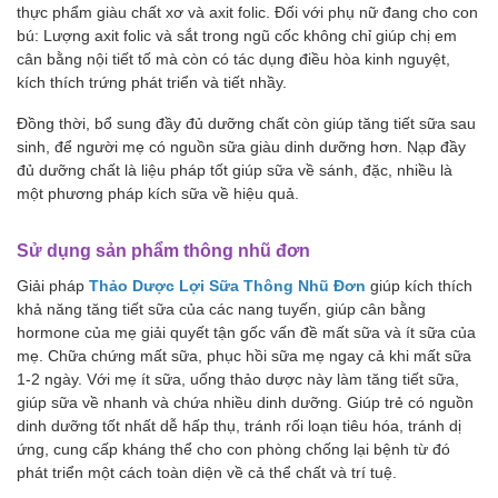
thực phẩm giàu chất xơ và axit folic. Đối với phụ nữ đang cho con
bú: Lượng axit folic và sắt trong ngũ cốc không chỉ giúp chị em
cân bằng nội tiết tố mà còn có tác dụng điều hòa kinh nguyệt,
kích thích trứng phát triển và tiết nhầy.
Đồng thời, bổ sung đầy đủ dưỡng chất còn giúp tăng tiết sữa sau
sinh, để người mẹ có nguồn sữa giàu dinh dưỡng hơn. Nạp đầy
đủ dưỡng chất là liệu pháp tốt giúp sữa về sánh, đặc, nhiều là
một phương pháp kích sữa về hiệu quả.
Sử dụng sản phẩm thông nhũ đơn
Giải pháp
Thảo Dược Lợi Sữa Thông Nhũ Đơn
giúp kích thích
khả năng tăng tiết sữa của các nang tuyến, giúp cân bằng
hormone của mẹ giải quyết tận gốc vấn đề mất sữa và ít sữa của
mẹ. Chữa chứng mất sữa, phục hồi sữa mẹ ngay cả khi mất sữa
1-2 ngày. Với mẹ ít sữa, uống thảo dược này làm tăng tiết sữa,
giúp sữa về nhanh và chứa nhiều dinh dưỡng. Giúp trẻ có nguồn
dinh dưỡng tốt nhất dễ hấp thụ, tránh rối loạn tiêu hóa, tránh dị
ứng, cung cấp kháng thể cho con phòng chống lại bệnh từ đó
phát triển một cách toàn diện về cả thể chất và trí tuệ.