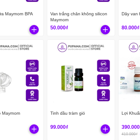
sữa Maymom BPA
Van trắng chân không silicon
Dây van
Maymom
50.000₫
80.000₫
ẹp Maymom
Tinh dầu tràm gió
Lợi Khuẩ
99.000₫
390.000
410.000₫