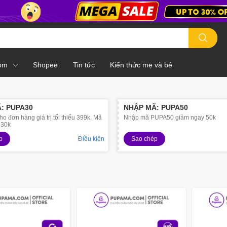
om
Shopee
Tin tức
Kiến thức mẹ và bé
: PUPA30
NHẬP MÃ: PUPA50
o đơn hàng giá trị tối thiểu 399k. Mã
Nhập mã PUPA50 giảm ngay 50k
 30k
p
Điều kiện
Sao chép